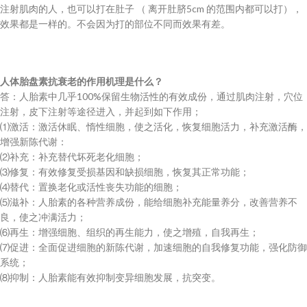
注射肌肉的人，也可以打在肚子 （ 离开肚脐5cm 的范围内都可以打），
效果都是一样的。不会因为打的部位不同而效果有差。
人体胎盘素抗衰老的作用机理是什么？
答：人胎素中几乎100%保留生物活性的有效成份，通过肌肉注射，穴位
注射，皮下注射等途径进入，并起到如下作用；
⑴激活：激活休眠、惰性细胞，使之活化，恢复细胞活力，补充激活酶，
增强新陈代谢：
⑵补充：补充替代坏死老化细胞；
⑶修复：有效修复受损基因和缺损细胞，恢复其正常功能；
⑷替代：置换老化或活性丧失功能的细胞；
⑸滋补：人胎素的各种营养成份，能给细胞补充能量养分，改善营养不
良，使之冲满活力；
⑹再生：增强细胞、组织的再生能力，使之增殖，自我再生；
⑺促进：全面促进细胞的新陈代谢，加速细胞的自我修复功能，强化防御
系统；
⑻抑制：人胎素能有效抑制变异细胞发展，抗突变。