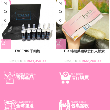
-25%
-9%
EVGENIS 干细胞
J-Pla 锦碧莱顶级贵妇人胎素
RM
1,350.00
RM
3,200.00
RM
1,800.00
RM
3,500.00
多種醫美整容產品
加入購物車
選擇產品
進行購買
本地及國際運送
等待包裹運到
全球運送
包裹簽收