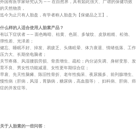
外国有医学家研究认为 —— 在自然界，具有如此强大、广谱的保健功效
的天然物质，
迄今为止只有人胎盘，有学者称人胎盘为【保健品之王】。
什么样的人适合使用人胎素产品？
有以下症状者 —— 面色晦暗、枯黄、色斑、多皱纹、皮肤粗糙、松弛、
弹性差、光泽差；
健忘、睡眠不好、掉发、易疲乏、头痛眩晕、体力衰退、情绪低落、工作
压力大、长期坐电脑者；
关节疼痛、风湿腰肌劳损、骨质增生、疏松；内分泌失调、身材变形、发
育不良、男女性功能减退、女性更年期综合症；
早衰、先天性脑瘫、陈旧性骨折、老年性痴呆、夜尿频多、前列腺增生、
慢性病（肝病，风湿，胃肠病，糖尿病，高血脂等）、妇科病、肝病、癌
症的并发症等。
关于人胎素的一些问答
：