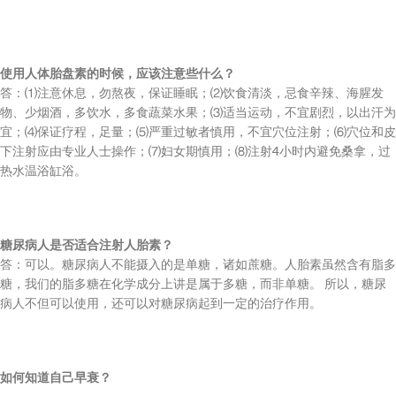
使用人体胎盘素的时候，应该注意些什么？
答：⑴注意休息，勿熬夜，保证睡眠；⑵饮食清淡，忌食辛辣、海腥发
物、少烟酒，多饮水，多食蔬菜水果；⑶适当运动，不宜剧烈，以出汗为
宜；⑷保证疗程，足量；⑸严重过敏者慎用，不宜穴位注射；⑹穴位和皮
下注射应由专业人士操作；⑺妇女期慎用；⑻注射4小时内避免桑拿，过
热水温浴缸浴。
糖尿病人是否适合注射人胎素？
答：可以。糖尿病人不能摄入的是单糖，诸如蔗糖。人胎素虽然含有脂多
糖，我们的脂多糖在化学成分上讲是属于多糖，而非单糖。 所以，糖尿
病人不但可以使用，还可以对糖尿病起到一定的治疗作用。
如何知道自己早衰？