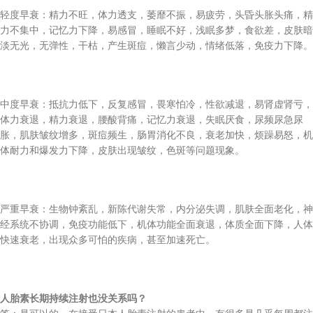
轻度早衰：精力不旺，体力透支，萎靡不振，易疲劳，头昏头胀头痛，精
力不集中，记忆力下降，易感冒，睡眠不好，浅眠多梦，食欲差，皮肤暗
淡无光，无弹性，干枯，产生斑痘，懒言少动，情绪低落，免疫力下降。
中度早衰：抵抗力低下，反复感冒，畏寒怕冷，性欲减退，易肾虚肾亏，
体力衰退，精力衰退，腰酸背痛，记忆力衰退，失眠厌食，尿频尿急尿
胀，肌肤皱纹增多，斑痘频生，肠胃消化不良，衰老加快，烦躁易怒，机
体耐力和爆发力下降，皮肤出现皱纹，色斑等问题现象。
严重早衰：生物钟紊乱，新陈代谢失常，内分泌失调，肌肤全面老化，神
经系统不协调，免疫功能低下，机体功能全面衰退，体质全面下降，人体
快速衰老，出现众多可怕的疾病，甚至加速死亡。
人胎素长期持续注射也没关系吗？