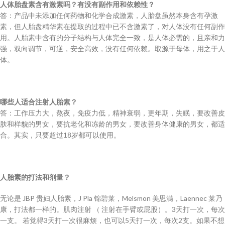
人体胎盘素含有激素吗？有没有副作用和依赖性？
答：产品中未添加任何药物和化学合成激素，人胎盘虽然本身含有孕激
素，但人胎盘精华素在提取的过程中已不含激素了，对人体没有任何副作
用。人胎素中含有的分子结构与人体完全一致，是人体必需的，且亲和力
强，双向调节，可逆，安全高效，没有任何依赖。取源于母体，用之于人
体。
哪些人适合注射人胎素？
答：工作压力大，熬夜，免疫力低，精神衰弱，更年期，失眠，要改善皮
肤和样貌的男女，要抗老化和冻龄的男女，要改善身体健康的男女，都适
合。其实，只要超过18岁都可以使用。
人胎素的打法和剂量？
无论是 JBP 贵妇人胎素，J Pla 锦碧莱，Melsmon 美思满，Laennec 莱乃
康，打法都一样的。肌肉注射 （ 注射在手臂或屁股）。3天打一次，每次
一支。 若觉得3天打一次很麻烦，也可以5天打一次，每次2支。如果不想