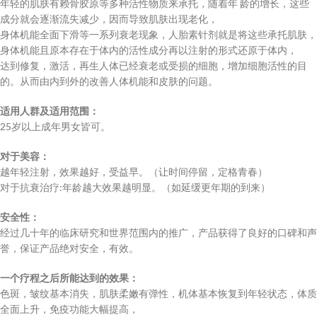
年轻的肌肤有赖骨胶原等多种活性物质来承托，随着年 龄的增长，这些
成分就会逐渐流失减少，因而导致肌肤出现老化，
身体机能全面下滑等一系列衰老现象，人胎素针剂就是将这些承托肌肤，
身体机能且原本存在于体内的活性成分再以注射的形式还原于体内，
达到修复，激活，再生人体已经衰老或受损的细胞，增加细胞活性的目
的。从而由内到外的改善人体机能和皮肤的问题。
适用人群及适用范围：
25岁以上成年男女皆可。
对于美容：
越年轻注射，效果越好，受益早。（让时间停留，定格青春）
对于抗衰治疗:年龄越大效果越明显。（如延缓更年期的到来）
安全性
：
经过几十年的临床研究和世界范围内的推广，产品获得了良好的口碑和声
誉，保证产品绝对安全，有效。
一个疗程之后所能达到的效果
：
色斑，皱纹基本消失，肌肤柔嫩有弹性，机体基本恢复到年轻状态，体质
全面上升，免疫功能大幅提高，