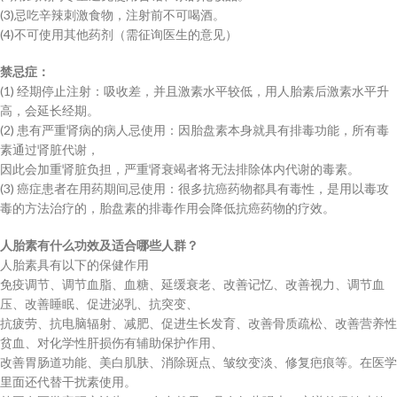
(3)忌吃辛辣刺激食物，注射前不可喝酒。
(4)不可使用其他药剂（需征询医生的意见）
禁忌症：
(1) 经期停止注射：吸收差，并且激素水平较低，用人胎素后激素水平升
高，会延长经期。
(2) 患有严重肾病的病人忌使用：因胎盘素本身就具有排毒功能，所有毒
素通过肾脏代谢，
因此会加重肾脏负担，严重肾衰竭者将无法排除体内代谢的毒素。
(3) 癌症患者在用药期间忌使用：很多抗癌药物都具有毒性，是用以毒攻
毒的方法治疗的，胎盘素的排毒作用会降低抗癌药物的疗效。
人胎素有什么功效及适合哪些人群？
人胎素具有以下的保健作用
免疫调节、调节血脂、血糖、延缓衰老、改善记忆、改善视力、调节血
压、改善睡眠、促进泌乳、抗突变、
抗疲劳、抗电脑辐射、减肥、促进生长发育、改善骨质疏松、改善营养性
贫血、对化学性肝损伤有辅助保护作用、
改善胃肠道功能、美白肌肤、消除斑点、皱纹变淡、修复疤痕等。在医学
里面还代替干扰素使用。