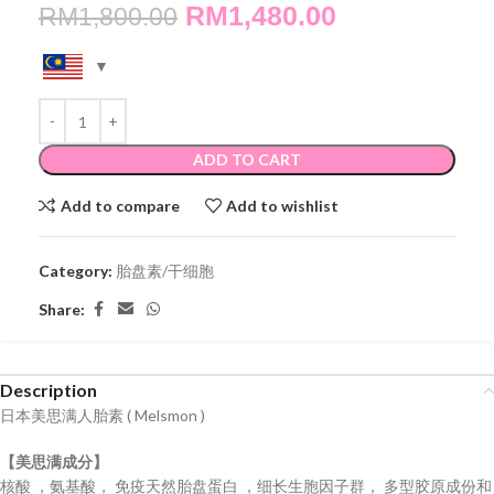
RM
1,480.00
RM
1,800.00
ADD TO CART
Add to compare
Add to wishlist
Category:
胎盘素/干细胞
Share:
Description
日本美思满人胎素 ( Melsmon )
​​【‮思美‬满‮分成‬】
​​核酸 ，氨基酸， ‮盘胎然天‬‮疫免‬蛋白 ，‮因‮胞生长‬细‬子群， ‮型多‬胶原成‮和份‬‮