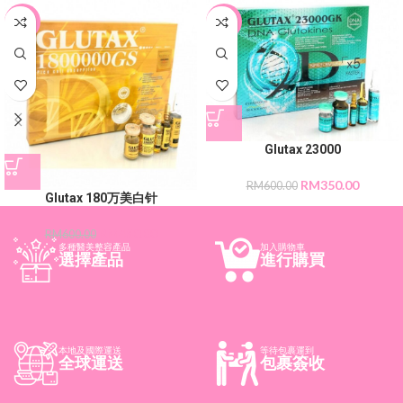
-20%
-42%
Glutax 23000
RM
350.00
RM
600.00
Glutax 180万美白针
RM
480.00
RM
600.00
多種醫美整容產品
加入購物車
選擇產品
進行購買
本地及國際運送
等待包裹運到
全球運送
包裹簽收