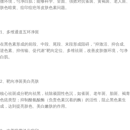
微环境，匀净白肌；能够科学、全面、强效对抗雀斑、黄褐斑、老人斑、
肤色暗黄、痘印痘疤等皮肤色素问题。
1、多维通道五环净斑
在黑色素形成的前段、中段、尾段、末段形成阻碍，“抑激活、抑合成、
逆色素、抑传输、促代谢“靶向定位、多维祛斑，改善皮肤微环境，匀净
白肌。
2、靶向净斑美白亮肤
核心祛斑成分靶向祛黑，祛除顽固性色沉，如雀斑、老年斑、胎斑、褐青
色痣类型；抑制酪氨酸酶（负责色素沉着的酶）的活性，阻止黑色素生
成，达到提亮肤色、美白嫩肤的作用。