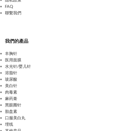
FAQ
聯繫我們
我們的產品
丰胸针
医用面膜
水光针/婴儿针
溶脂针
玻尿酸
美白针
肉毒素
麻药膏
黑眼圈针
胎盘素
口服美白丸
埋线
其他产品