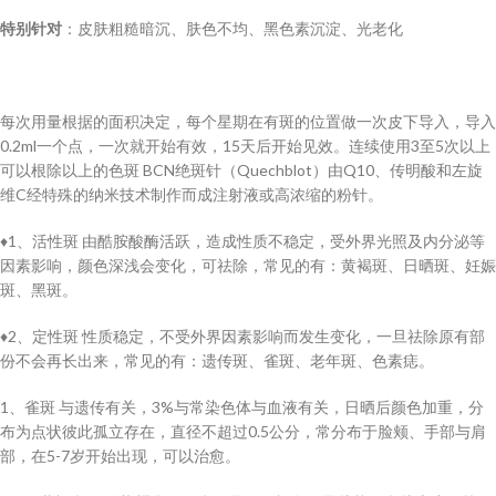
特别针对
：皮肤粗糙暗沉、肤色不均、黑色素沉淀、光老化
每次用量根据的面积决定，每个星期在有斑的位置做一次皮下导入，导入
0.2ml一个点，一次就开始有效，15天后开始见效。连续使用3至5次以上
可以根除以上的色斑 BCN绝斑针（Quechblot）由Q10、传明酸和左旋
维C经特殊的纳米技术制作而成注射液或高浓缩的粉针。
♦️1、活性斑 由酷胺酸酶活跃，造成性质不稳定，受外界光照及内分泌等
因素影响，颜色深浅会变化，可祛除，常见的有：黄褐斑、日晒斑、妊娠
斑、黑斑。
♦️2、定性斑 性质稳定，不受外界因素影响而发生变化，一旦祛除原有部
份不会再长出来，常见的有：遗传斑、雀斑、老年斑、色素痣。
1、雀斑 与遗传有关，3%与常染色体与血液有关，日晒后颜色加重，分
布为点状彼此孤立存在，直径不超过0.5公分，常分布于脸颊、手部与肩
部，在5-7岁开始出现，可以治愈。