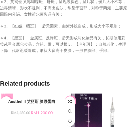
🔹2、黄褐斑 又称蝴蝶斑、肝斑，呈现淡褐色，呈片状，斑片大小不等，
边界清晰，形状不规则，不高出皮肤，常见于面部，对称于两颊，主要原
因跟内分泌、女性荷尔蒙失调有关；
🔹3、【妊娠、晒斑】：后天因素，由紫外线造成，形成大小不规则；
🔹4、【黑斑】：金属斑、反弹斑，后天形成与化妆品有关，长期使用彩
妆或重金属化妆品，含铅、汞，可以根 5、【老年斑】：自然老化，生理
下降，代谢迟缓造成，形状大多高于皮肤，一般在脸部、手部。
Related products
Aesthefill 艾丽斯 胶原蛋白
-19%
-13%
RM
1,200.00
RM
1,480.00