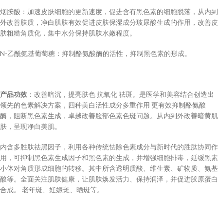
烟胺酸：加速皮肤细胞的更新速度，促进含有黑色素的细胞脱落，从内到
外改善肤质，净白肌肤有效促进皮肤保湿成分玻尿酸生成的作用，改善皮
肤粗糙角质化，集中水分保持肌肤水嫩程度。
N-乙酰氨基葡萄糖：抑制酪氨酸酶的活性，抑制黑色素的形成。
产品功效
：改善暗沉，提亮肤色 抗氧化 祛斑。是医学和美容结合创造出
领先的色素解决方案，四种美白活性成分多重作用 更有效抑制酪氨酸
酶，阻断黑色素生成，卓越改善脸部色素色斑问题。从内到外改善暗黄肌
肤，呈现净白美肌。
内含多胜肽祛黑因子，利用各种传统怯除色素成分与新时代的胜肽协同作
用，可抑制黑色素生成因子和黑色素的生成，并增强细胞排毒，延缓黑素
小体对角质形成细胞的转移。其中所含透明质酸、维生素、矿物质、氨基
酸等。全面关注肌肤健康，让肌肤焕发活力、保持润泽，并促进胶原蛋白
合成。 老年斑、妊娠斑、晒斑等。