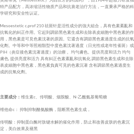
特产品配方，高浓缩活性物质产品和抗衰老治疗方法，一直秉承严格的科
学研究和安全性认证。
Mesoestetic c.prof 210 祛斑针是活性成分的強大組合，具有色素紊亂和
抗氧化的糾正作用。它起到調節黑色素生成和去除表皮細胞中黑色素的作
用，黑色素是可見色素沈著的原因。它還含有調節黑色素過度生成的抗氧
化劑。中等和中等照相類型中度色素沈著過度（日光性或老年性雀斑）或
PIH（炎症後色素沈著過度）的治療 。均勻膚色。提供亮度和活力 均勻
膚色, 提供亮度和活力 具有糾正色素紊亂和抗氧化 調節黑色素生成和去除
表皮細胞中黑色素，黑色素負責可見的色素沉著 含有調節黑色素過度生
成的抗氧化劑。
主要成分：
维生素c、传明酸、烟胺酸、N-乙酰氨基葡萄糖
维他命c： 抑制抑制酪氨酸酶，阻断黑色素生成，
传明酸：抑制蛋白酶对肽键水解的催化作用，防止和改善皮肤的色素沉
淀，美白效果及褪黑