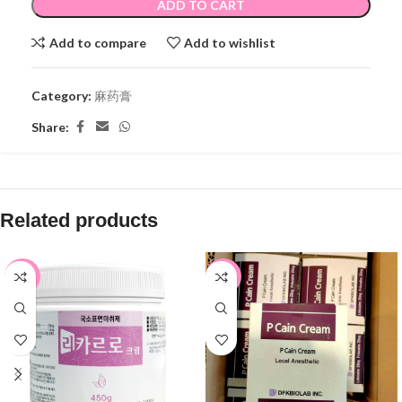
ADD TO CART
Add to compare
Add to wishlist
Category:
麻药膏
Share:
Related products
-22%
-15%