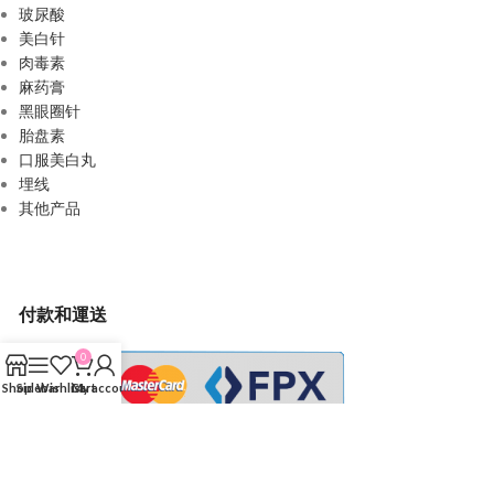
玻尿酸
美白针
肉毒素
麻药膏
黑眼圈针
胎盘素
口服美白丸
埋线
其他产品
付款和運送
0
Shop
Sidebar
Wishlist
Cart
My account