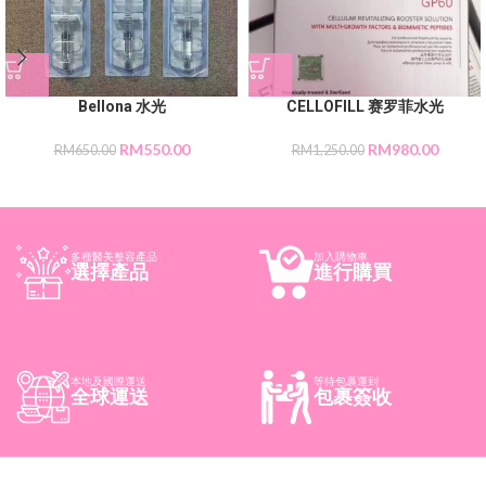
Bellona 水光
CELLOFILL 赛罗菲水光
RM
550.00
RM
980.00
RM
650.00
RM
1,250.00
多種醫美整容產品
加入購物車
選擇產品
進行購買
本地及國際運送
等待包裹運到
全球運送
包裹簽收