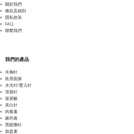
關於我們
條款及細則
隱私政策
FAQ
聯繫我們
我們的產品
丰胸针
医用面膜
水光针/婴儿针
溶脂针
玻尿酸
美白针
肉毒素
麻药膏
黑眼圈针
胎盘素