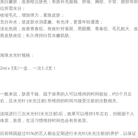
美白嫩肤，改善暗沉肤色；有效补充脸颊、脖颈、胸部、手背、唇部等部
位所需水分；
收缩毛孔，增加弹力，紧致皮肤；
充分补水，使皮肤水润柔嫩、有光泽，更显年轻通透；
淡化色斑，改善青春痘。有效针对雀斑、黑眼圈、青春痘、毛孔粗大、改
善皮肤炎症；长久维持白皙水嫩肌肤。
海珠水光针规格：
2ml x 3支/一盒， 一次1-2支！
一般来说，肤质干燥、疏于保养的人可以维持的时间较短，约5个月左
右，且水光针 (水光注射) 所维持的时间与接受注射的次数相关。
连续进行三次水光针(水光注射)后，效果可以维持1年左右，但根据个人
体质，肤质，生活习惯维持时间也会有所差异。
目前韩国超过95%的艺人都会定期进行水光针(水光注射)的养护，以保证