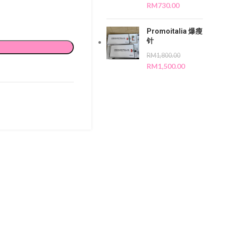
RM
730.00
Promoitalia 爆瘦
针
RM
1,800.00
RM
1,500.00