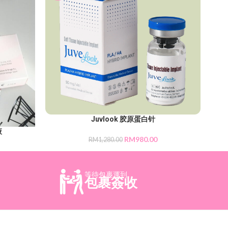
Juvlook 胶原蛋白针
液
RM
980.00
RM
1,280.00
等待包裹運到
包裹簽收