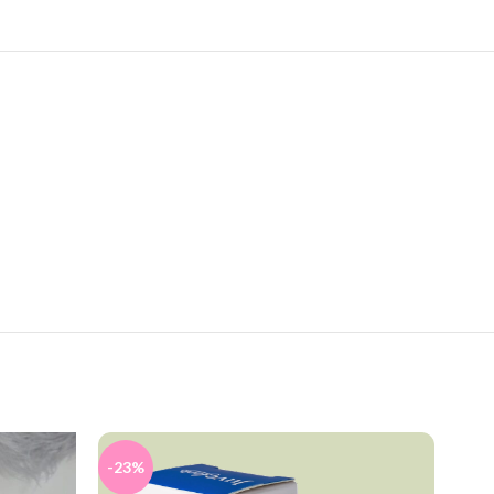
-23%
-19