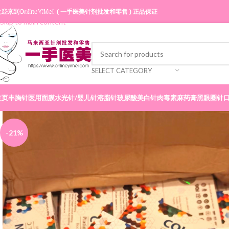
Skip to navigation
迎来到OnlineYiMei ( 一手医美针剂批发和零售 ) 正品保证
Skip to main content
SELECT CATEGORY
主页
丰胸针
医用面膜
水光针/婴儿针
溶脂针
玻尿酸
美白针
肉毒素
麻药膏
黑眼圈针
-21%