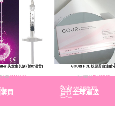
r Filler 头发生长剂 (暂时没货)
GOURI PCL 胶原蛋白注射
RM
650.00
RM
850.00
750.00
RM
980.00
物車
本地及國際運送
行購買
全球運送