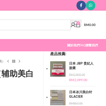
0
RM
0.00
關於我們
FAQ
聯繫我們
產品推薦:
点滴）
日本 JBP 贵妃人
胎素
白（辅助美白
RM
2,800.00
RM
2,099.00
日本冰川美白针
GLACIER
RM
850.00