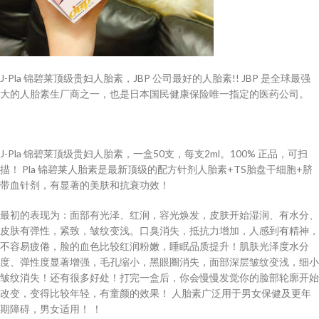
J-Pla 锦碧莱顶级贵妇人胎素，JBP 公司最好的人胎素!! JBP 是全球最强
大的人胎素生厂商之一，也是日本国民健‮险保康‬唯一指定的医药公司。
J-Pla 锦碧莱顶级贵妇人胎素，一盒50支，每支2ml。100% 正品，可扫
描！ Pla 锦碧莱人胎素是最新顶级‮方配的‬针剂人‮素胎‬+TS胎盘干细胞+脐
带血针剂，有显著的美肤和抗衰功效！
最初的表现为：面部有光泽、红润，容光焕发，皮肤开始湿润、有水分、
皮肤有弹性，紧致，皱纹变浅。口臭消失，抵抗力增加，人感到有精神，
不容易疲倦，脸的血色比较红润粉嫩，睡眠品质提升！肌肤光泽度水分
度、弹性度显著增强，毛孔缩小，黑眼圈消失，面部深层皱纹变浅，细小
皱纹消失！还有很多好处！打完一盒后，你会慢慢发觉你的脸部轮廓开始
改变，变得比较年轻，有童颜的效果！ 人胎素广泛用于男女保健及更年
期障碍，男女适用！ ！