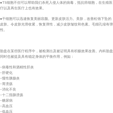
●TS细胞不但可以帮助我们杀死入侵人体的病毒，抵抗癌细胞，在生殖医
疗以及再生医疗上也有效果。
●干细胞可以迅速恢复美丽容颜。更新皮肤活力。美肤，改善松弛下坠的
皮肤。令皮肤光滑收紧，恢复弹性，减少皮肤皱纹和色素。毛细孔缩有弹
性。
胎盘在某些医疗程序中，被检测出及被证明具有积极效果改善。内科胎盘
同时也被提及具有稳定身体的平衡作用，例如：
–病毒性和酒精性肝炎
–肝硬化
–慢性胰腺炎
–胃溃疡
–消化不良
–十二指肠溃疡
–糖尿病
–高血压
–低血压