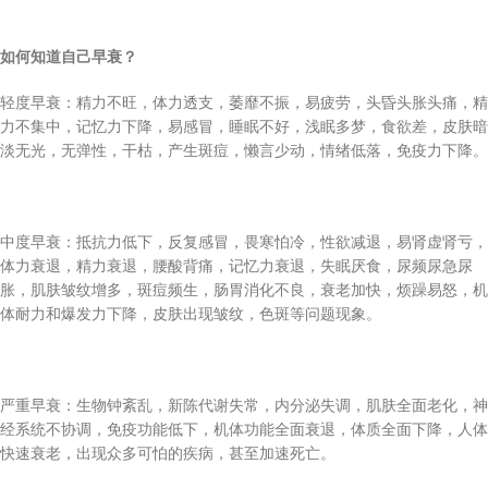
如何知道自己早衰？
轻度早衰：精力不旺，体力透支，萎靡不振，易疲劳，头昏头胀头痛，精
力不集中，记忆力下降，易感冒，睡眠不好，浅眠多梦，食欲差，皮肤暗
淡无光，无弹性，干枯，产生斑痘，懒言少动，情绪低落，免疫力下降。
中度早衰：抵抗力低下，反复感冒，畏寒怕冷，性欲减退，易肾虚肾亏，
体力衰退，精力衰退，腰酸背痛，记忆力衰退，失眠厌食，尿频尿急尿
胀，肌肤皱纹增多，斑痘频生，肠胃消化不良，衰老加快，烦躁易怒，机
体耐力和爆发力下降，皮肤出现皱纹，色斑等问题现象。
严重早衰：生物钟紊乱，新陈代谢失常，内分泌失调，肌肤全面老化，神
经系统不协调，免疫功能低下，机体功能全面衰退，体质全面下降，人体
快速衰老，出现众多可怕的疾病，甚至加速死亡。