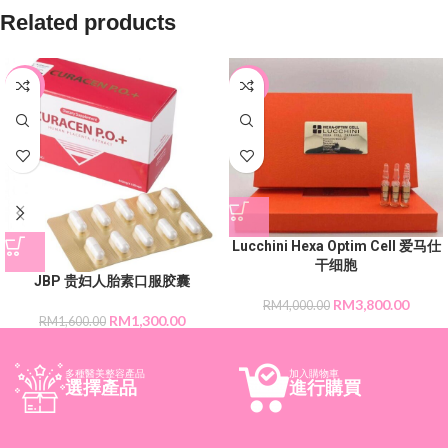
Related products
-19%
-5%
Lucchini Hexa Optim Cell 爱马仕
干细胞
JBP 贵妇人胎素口服胶囊
RM
3,800.00
RM
4,000.00
RM
1,300.00
RM
1,600.00
多種醫美整容產品
加入購物車
選擇產品
進行購買