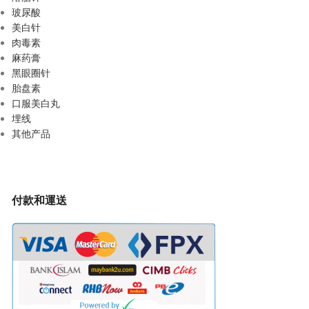
玻尿酸
美白针
肉毒素
麻药膏
黑眼圈针
胎盘素
口服美白丸
埋线
其他产品
付款和運送