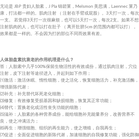
无论是 JBP 贵妇人胎素，J Pla 锦碧莱，Melsmon 美思满，Laennec 莱乃
康，打法都一样的。肌肉注射 （ 注射在手臂或屁股）。3天打一次，每次
一支。 若觉得3天打一次很麻烦，也可以5天打一次，每次2支。如果不想
注射肌肉的人，也可以打在肚子 （ 离开肚脐5cm 的范围内都可以打），
效果都是一样的。不会因为打的部位不同而效果有差。
人体胎盘素抗衰老的作用机理是什么？
答：人胎素中几乎100%保留生物活性的有效成份，通过肌肉注射，穴位
注射，皮下注射等途径进入，并起到如下作用；
⑴激活：激活休眠、惰性细胞，使之活化，恢复细胞活力，补充激活酶，
增强新陈代谢：
⑵补充：补充替代坏死老化细胞；
⑶修复：有效修复受损基因和缺损细胞，恢复其正常功能；
⑷替代：置换老化或活性丧失功能的细胞；
⑸滋补：人胎素的各种营养成份，能给细胞补充能量养分，改善营养不
良，使之冲满活力；
⑹再生：增强细胞、组织的再生能力，使之增殖，自我再生；
⑺促进：全面促进细胞的新陈代谢，加速细胞的自我修复功能，强化防御