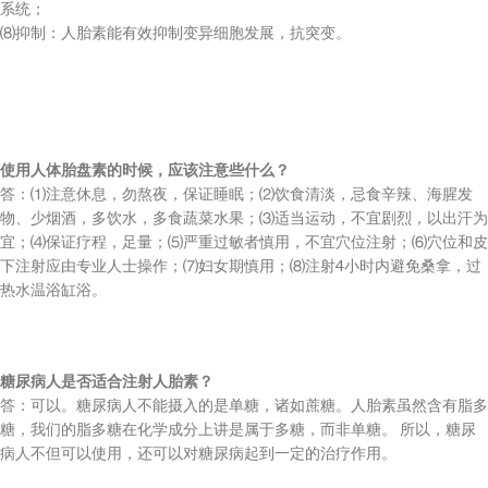
系统；
⑻抑制：人胎素能有效抑制变异细胞发展，抗突变。
使用人体胎盘素的时候，应该注意些什么？
答：⑴注意休息，勿熬夜，保证睡眠；⑵饮食清淡，忌食辛辣、海腥发
物、少烟酒，多饮水，多食蔬菜水果；⑶适当运动，不宜剧烈，以出汗为
宜；⑷保证疗程，足量；⑸严重过敏者慎用，不宜穴位注射；⑹穴位和皮
下注射应由专业人士操作；⑺妇女期慎用；⑻注射4小时内避免桑拿，过
热水温浴缸浴。
糖尿病人是否适合注射人胎素？
答：可以。糖尿病人不能摄入的是单糖，诸如蔗糖。人胎素虽然含有脂多
糖，我们的脂多糖在化学成分上讲是属于多糖，而非单糖。 所以，糖尿
病人不但可以使用，还可以对糖尿病起到一定的治疗作用。