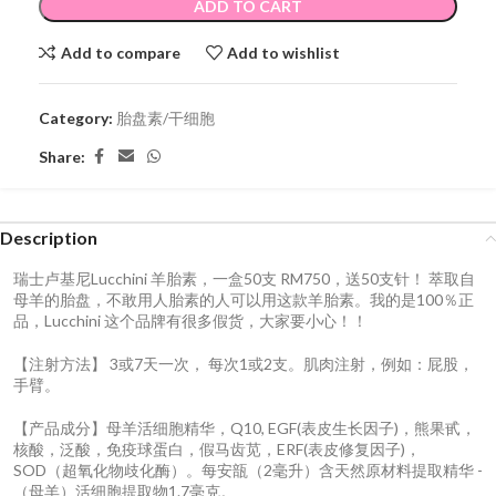
ADD TO CART
Add to compare
Add to wishlist
Category:
胎盘素/干细胞
Share:
Description
瑞士卢基尼Lucchini 羊胎素，一盒50支 RM750，送50支针！ 萃取自
母羊的胎盘，不敢用人胎素的人可以用这款羊胎素。我的是100％正
品，Lucchini 这个品牌有很多假货，大家要小心！！
【注射方法】 3或7天一次， 每次1或2支。肌肉注射，例如：屁股，
手臂。
【产品成分】母羊活细胞精华，Q10, EGF(表皮生长因子)，熊果甙，
核酸，泛酸，免疫球蛋白，假马齿苋，ERF(表皮修复因子)，
SOD（超氧化物歧化酶）。每安瓿（2毫升）含天然原材料提取精华 -
（母羊）活细胞提取物1.7毫克。