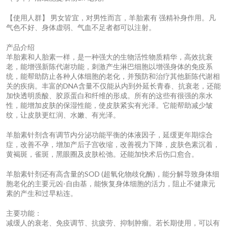
【使用人群】 男女皆宜，对男性而言，羊胎素有 强精补身作用。凡
气色不好、身体虚弱、气血不足者都可以注射。
产品介绍
羊胎素和人胎素一样，是一种强大的生物活性物质精华，高效抗衰
老，能增强新陈代谢功能，刺激产生淋巴细胞以增强身体的免疫系
统，能帮助防止各种人体细胞的老化，并预防和治疗其他新陈代谢相
关的疾病。丰富的DNA含量不仅能从内到外延长青春、抗衰老，还能
加快透明质酸、胶原蛋白和纤维的形成。所有的这些有很强的亲水
性，能增加皮肤的保湿性能，使皮肤紧实有光泽。它能帮助减少皱
纹，让皮肤更红润、水嫩、有光泽。
羊胎素针剂含有调节内分泌功能平衡的体液因子，延缓更年期综合
症，改善不孕，增加产后子宫收缩，改善视力下降，皮肤色素沉着，
黄褐斑，雀斑，黑眼圈及皮肤松弛。还能加快术后伤口愈合。
羊胎素针剂还有高含量的SOD (超氧化物歧化酶)，能分解导致身体细
胞老化的主要元凶-自由基，能恢复身体细胞的活力，阻止不健康元
素的产生和过早粘连。
主要功能：
减缓人的衰老、免疫调节、抗疲劳、抑制肿瘤。若长期使用，可以有