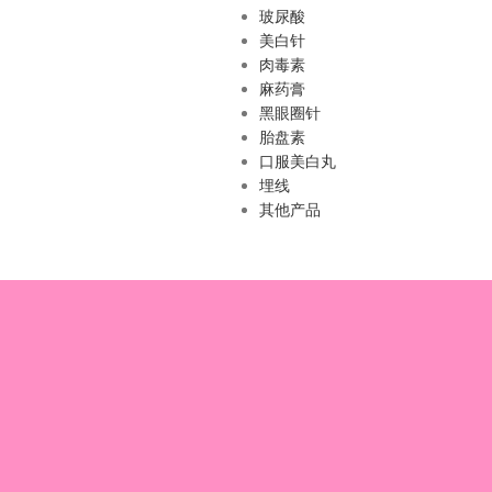
玻尿酸
美白针
肉毒素
麻药膏
黑眼圈针
胎盘素
口服美白丸
埋线
其他产品