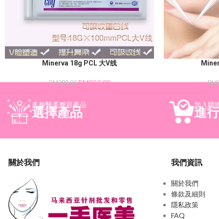
Minerva 18g PCL 大V线
Mine
RM
850.00
RM
980.00
RM
多種醫美整容產品
加入購
選擇產品
進
關於我們
我們資訊
關於我們
條款及細則
隱私政策
FAQ