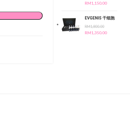
RM
1,150.00
EVGENIS 干细胞
RM
1,800.00
RM
1,350.00