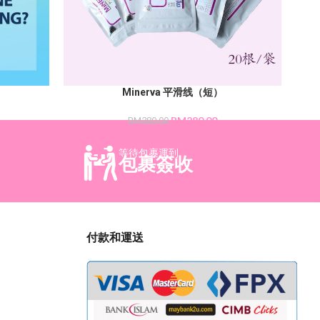
Minerva 平滑线（短）
RM
280.00
RM
380.00
等待包裹運到
包裹簽收
付款和運送