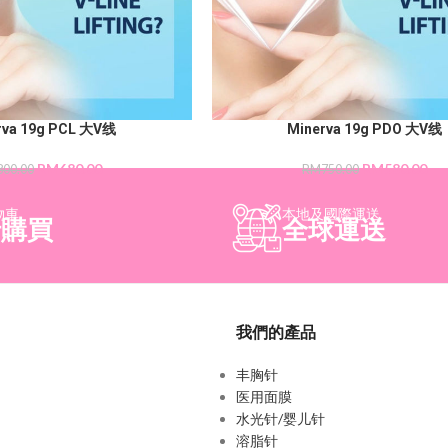
rva 19g PCL 大V线
Minerva 19g PDO 大V线
RM
680.00
RM
580.00
800.00
RM
750.00
物車
本地及國際運送
行購買
全球運送
我們的產品
丰胸针
医用面膜
水光针/婴儿针
溶脂针