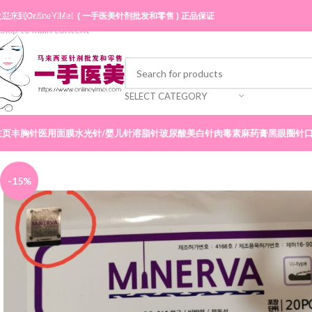
Skip to navigation
迎来到OnlineYiMei ( 一手医美针剂批发和零售 ) 正品保证
Skip to main content
SELECT CATEGORY
主页
丰胸针
医用面膜
水光针/婴儿针
溶脂针
玻尿酸
美白针
肉毒素
麻药膏
黑眼圈针
-15%