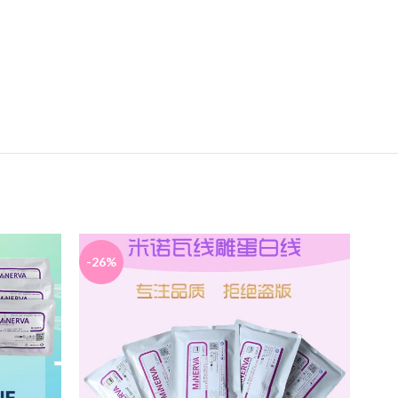
-26%
-24