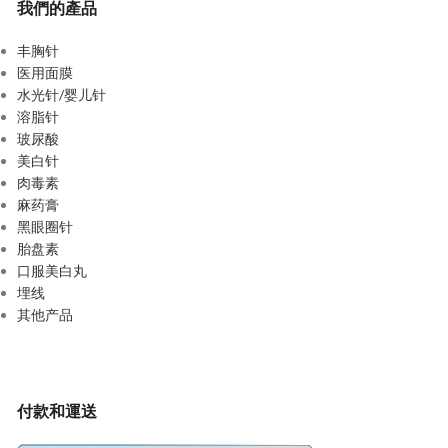
我們的產品
丰胸针
医用面膜
水光针/婴儿针
溶脂针
玻尿酸
美白针
肉毒素
麻药膏
黑眼圈针
胎盘素
口服美白丸
埋线
其他产品
付款和運送