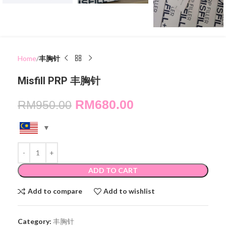
Home
丰胸针
Misfill PRP 丰胸针
RM
680.00
RM
950.00
ADD TO CART
Add to compare
Add to wishlist
Category:
丰胸针