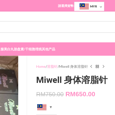
請選擇貨幣:
MYR
口服美白丸
胎盘素/干细胞
埋线
其他产品
Home
溶脂针
Miwell 身体溶脂针
Miwell 身体溶脂针
RM
650.00
RM
750.00