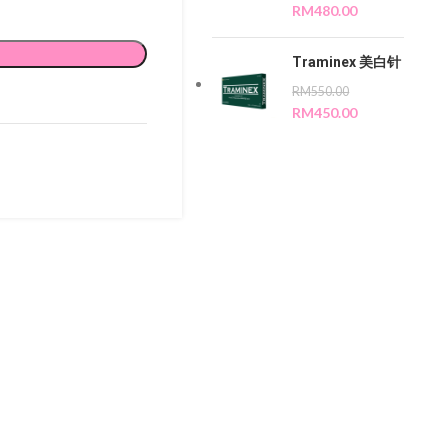
RM
480.00
Traminex 美白针
RM
550.00
RM
450.00