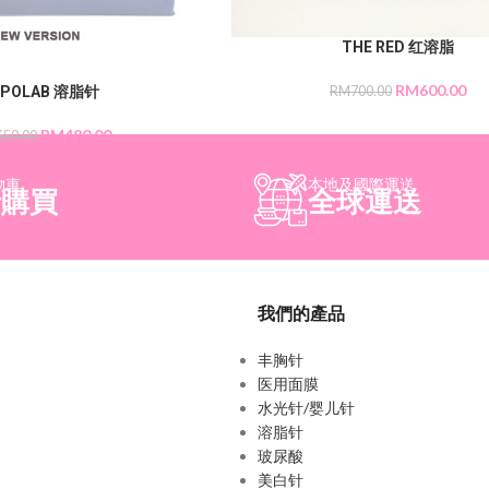
THE RED 红溶脂
RM
600.00
RM
700.00
IPOLAB 溶脂针
RM
480.00
650.00
物車
本地及國際運送
行購買
全球運送
我們的產品
丰胸针
医用面膜
水光针/婴儿针
溶脂针
玻尿酸
美白针