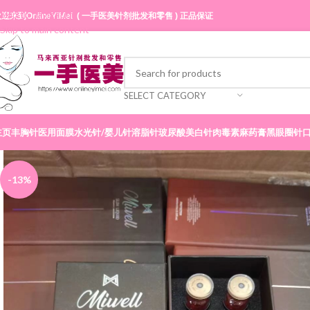
Skip to navigation
迎来到OnlineYiMei ( 一手医美针剂批发和零售 ) 正品保证
Skip to main content
SELECT CATEGORY
主页
丰胸针
医用面膜
水光针/婴儿针
溶脂针
玻尿酸
美白针
肉毒素
麻药膏
黑眼圈针
-13%