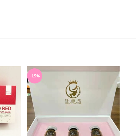
-15%
-25