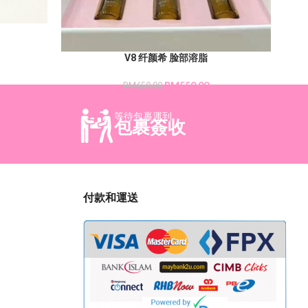
V8 纤颜希 脸部溶脂
RM
550.00
RM
650.00
等待包裹運到
包裹簽收
付款和運送