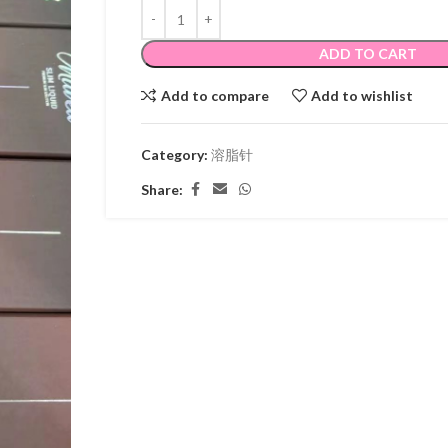
ADD TO CART
Add to compare
Add to wishlist
Category:
溶脂针
Share: