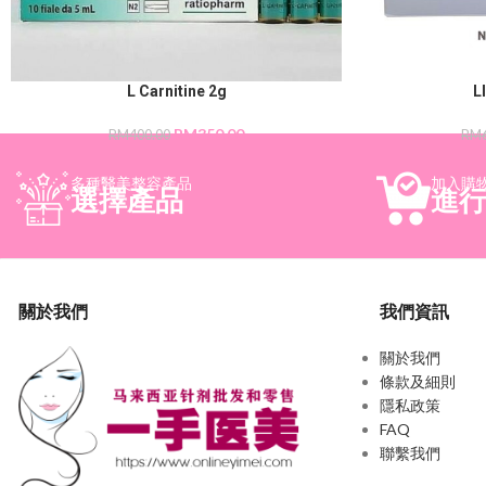
L Carnitine 2g
L
RM
350.00
RM
400.00
RM
多種醫美整容產品
加入購
選擇產品
進
關於我們
我們資訊
關於我們
條款及細則
隱私政策
FAQ
聯繫我們