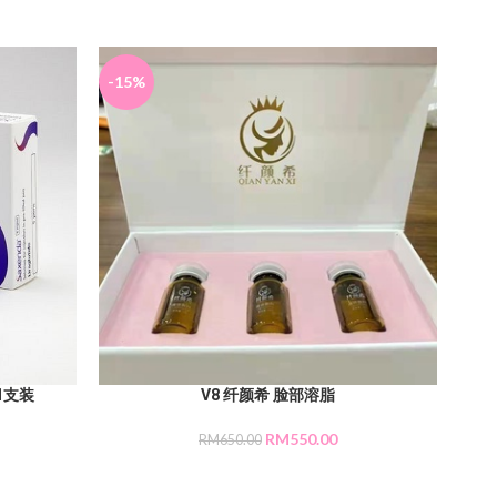
-15%
-17
1支装
V8 纤颜希 脸部溶脂
RM
550.00
RM
650.00