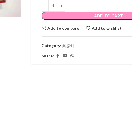
ADD TO CART
Add to compare
Add to wishlist
Category:
溶脂针
Share: