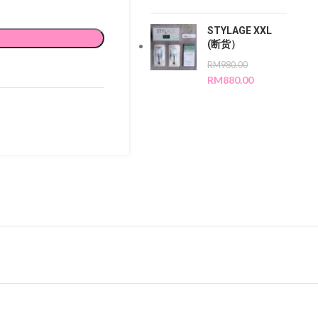
STYLAGE XXL
(断货）
RM
980.00
RM
880.00