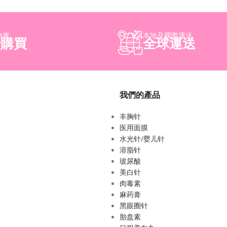
物車
本地及國際運送
行購買
全球運送
我們的產品
丰胸针
医用面膜
水光针/婴儿针
溶脂针
玻尿酸
美白针
肉毒素
麻药膏
黑眼圈针
胎盘素