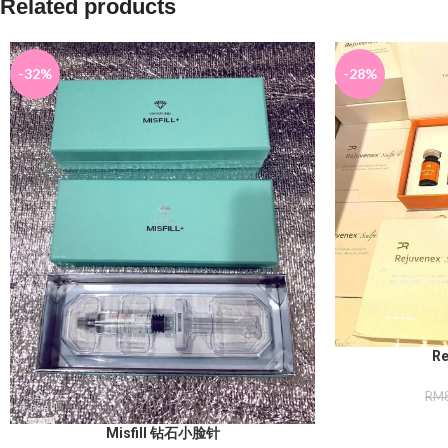
Related products
-32%
-28%
R
RM
Misfill 钻石小脸针