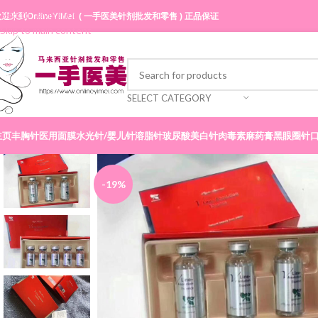
Skip to navigation
迎来到OnlineYiMei ( 一手医美针剂批发和零售 ) 正品保证
Skip to main content
SELECT CATEGORY
主页
丰胸针
医用面膜
水光针/婴儿针
溶脂针
玻尿酸
美白针
肉毒素
麻药膏
黑眼圈针
-19%