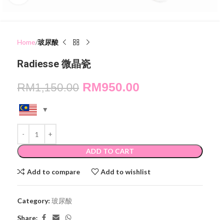
Home
玻尿酸
Radiesse 微晶瓷
RM
950.00
RM
1,150.00
ADD TO CART
Add to compare
Add to wishlist
Category:
玻尿酸
Share: