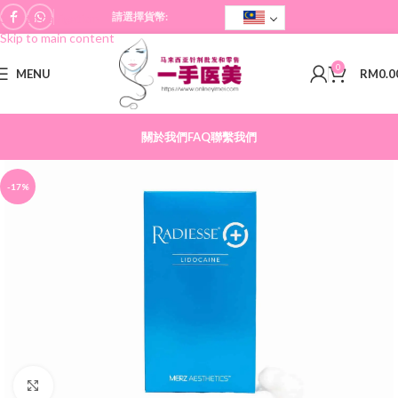
請選擇貨幣:
Skip to navigation
Skip to main content
0
MENU
RM
0.0
關於我們
FAQ
聯繫我們
-17%
Click to enlarge