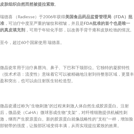
皮肤组织自然而然被提拉紧致
。
瑞德喜 （Radiesse）于2006年获得
美国食品药品监督管理局（
FDA）
批
准
，可治疗中度至严重的皱纹和褶皱，并且是
FDA
批准的首个也是唯一
的真皮填充剂
，可用于年轻化手部，以改善手背干瘪和皮肤松弛的情况。
至今，超过60个国家使用 瑞德喜。
微晶瓷常用于治疗鼻唇沟、鼻子、下巴和下颌部位。它独特的凝胶特性
（技术术语：流变性）意味着它可以被精确地注射到待整形区域，更显丰
盈和突出，也可以由注射医生轻松造型。
微晶瓷通过称为“生物刺激”的过程来刺激人体自然生成胶原蛋白。注射
后，微晶瓷（CaHA）微球形成生物“支架”，对纤维细胞提供机械性刺
激，继而产生胶原蛋白。新的胶原蛋白就像战略性的“支柱”一样，增加脸
部韧带的强度，让脸部区域变得丰满，从而实现提拉紧致的效果。