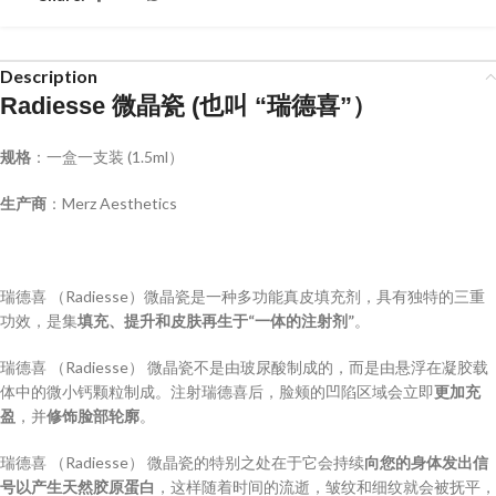
Description
Radiesse 微晶瓷 (也叫 “瑞德喜”）
规格
：一盒一支装 (1.5ml）
生产商
：Merz Aesthetics
瑞德喜 （Radiesse）微晶瓷是一种多功能真皮填充剂，具有独特的三重
功效，是集
填充、提升和皮肤再生于
“
一体的注射剂
”
。
瑞德喜 （Radiesse） 微晶瓷不是由玻尿酸制成的，而是由悬浮在凝胶载
体中的微小钙颗粒制成。注射瑞德喜后，脸颊的凹陷区域会立即
更加充
盈
，并
修饰脸部轮廓
。
瑞德喜 （Radiesse） 微晶瓷的特别之处在于它会持续
向您的身体发出信
号以产生天然胶原蛋白
，这样随着时间的流逝，皱纹和细纹就会被抚平，