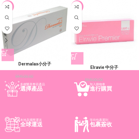
-20%
-20%
Dermalax小分子
Elravie 中分子
RM
400.00
RM
500.00
RM
400.00
RM
500.00
多種醫美整容產品
加入購物車
選擇產品
進行購買
本地及國際運送
等待包裹運到
全球運送
包裹簽收