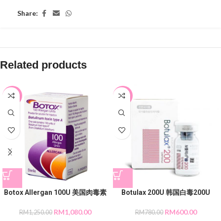
Share:
Related products
-14%
-23%
Botox Allergan 100U 美国肉毒素
Botulax 200U 韩国白毒200U
RM
1,080.00
RM
600.00
RM
1,250.00
RM
780.00