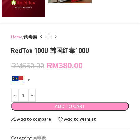
Home
肉毒素
RedTox 100U 韩国红毒100U
RM
380.00
RM
550.00
ADD TO CART
Add to compare
Add to wishlist
Category:
肉毒素