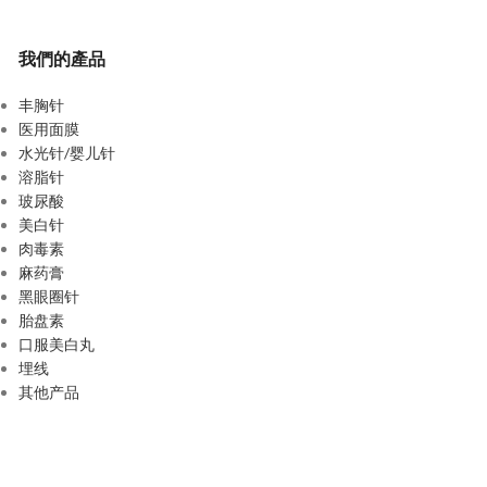
我們的產品
丰胸针
医用面膜
水光针/婴儿针
溶脂针
玻尿酸
美白针
肉毒素
麻药膏
黑眼圈针
胎盘素
口服美白丸
埋线
其他产品